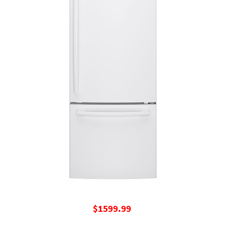
$15
99.99