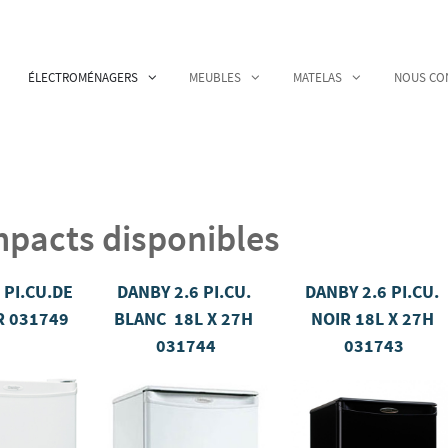
ÉLECTROMÉNAGERS
MEUBLES
MATELAS
NOUS CO
mpacts disponibles
 PI.CU.DE
DANBY 2.6 PI.CU.
DANBY 2.6 PI.CU.
R 031749
BLANC 18L X 27H
NOIR 18L X 27H
031744
031743